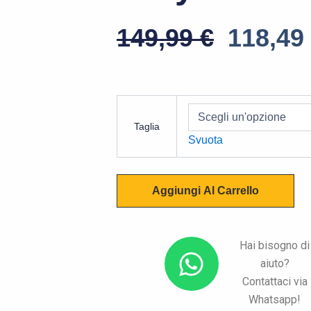
Il
149,99
€
118,49
Prezzo
Origin
AIROH
Era:
Helyos
Taglia
Grey
149,99 
Svuota
quantità
Aggiungi Al Carrello
W
Hai bisogno di
aiuto?
h
Contattaci via
a
Whatsapp!