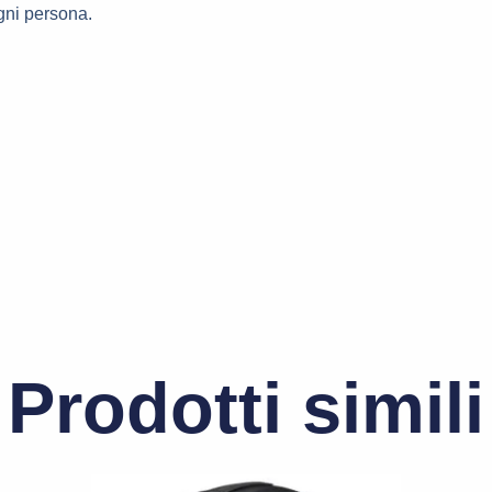
ogni persona.
Prodotti simili
Il
Il
to
Questo