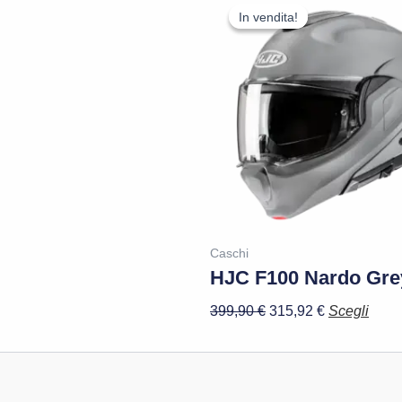
prezzo
prezzo
In vendita!
In vendita!
prodo
originale
attuale
ha
era:
è:
più
399,90 €.
315,92 €.
varian
Le
opzio
poss
esse
scelt
nella
pagi
Caschi
HJC F100 Nardo Gre
del
prodo
399,90
€
315,92
€
Scegli