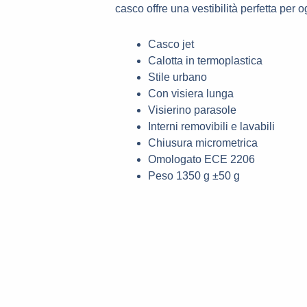
casco offre una vestibilità perfetta per 
Casco jet
Calotta in termoplastica
Stile urbano
Con visiera lunga
Visierino parasole
Interni removibili e lavabili
Chiusura micrometrica
Omologato ECE 2206
Peso 1350 g ±50 g
Il
Il
Ques