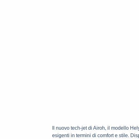
t
s
a
p
p
Il nuovo tech-jet di Airoh, il modello He
esigenti in termini di comfort e stile. D