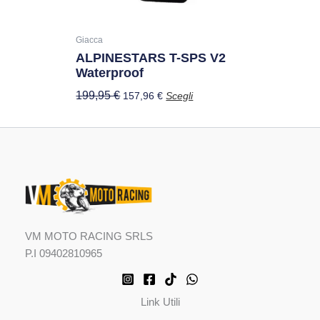
essere
scelte
nella
Giacca
ALPINESTARS T-SPS V2
pagina
Waterproof
del
prodotto
199,95
€
157,96
€
Scegli
VM MOTO RACING SRLS
P.I 09402810965
Link Utili