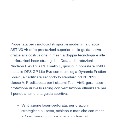
s
a
p
p
Progettata per i motociclisti sportivi moderni, la giacca
AST V3 Air offre prestazioni superiori nella guida estiva
grazie alla costruzione in mesh a doppia tecnologia e alle
perforazioni laser strategiche. Dotata di protezioni
Nucleon Flex Plus CE Livello 1, guscio in poliestere 450D
e spalle DFS GP Lite Evo con tecnologia Dynamic Friction
Shield, è certificata secondo lo standard prEN17092
classe A. Predisposta per i sistemi Tech-Air®, garantisce
protezione di livello racing con ventilazione ottimizzata per
il pendolarismo e la guida sportiva.
Ventilazione laser-perforata: perforazioni
strategiche su petto, schiena e maniche con mesh
2D per massimo flusso d’aria in climi caldi