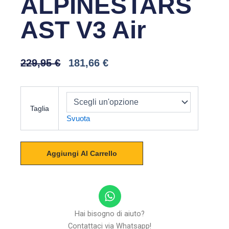
ALPINESTARS
AST V3 Air
Il
Il
229,95
€
181,66
€
Prezzo
Prezzo
Originale
Attuale
ALPINESTARS
Era:
È:
AST
229,95 €.
181,66 €.
Taglia
V3
Svuota
Air
quantità
Aggiungi Al Carrello
W
h
a
Hai bisogno di aiuto?
t
Contattaci via Whatsapp!