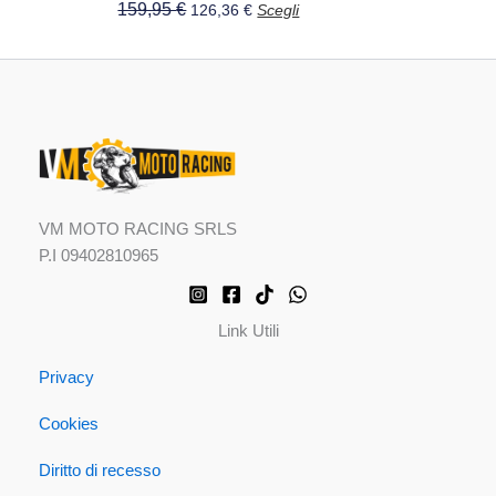
del
159,95
€
126,36
€
Scegli
prodotto
VM MOTO RACING SRLS
P.I 09402810965
Link Utili
Privacy
Cookies
Diritto di recesso