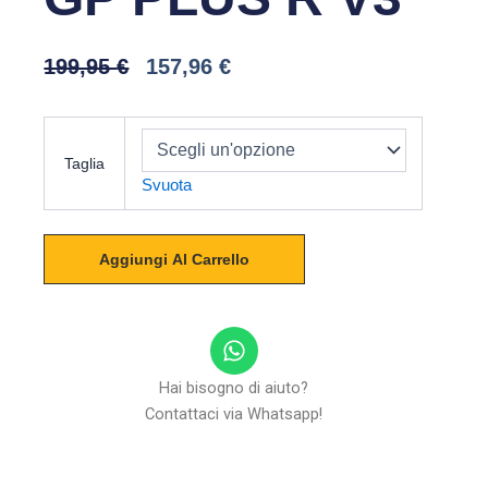
Il
Il
199,95
€
157,96
€
Prezzo
Prezzo
Originale
Attuale
ALPINESTARS
Era:
È:
GP
199,95 €.
157,96 €.
Taglia
PLUS
Svuota
R
V3
quantità
Aggiungi Al Carrello
W
h
a
Hai bisogno di aiuto?
t
Contattaci via Whatsapp!
s
a
p