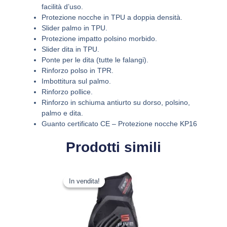
facilità d’uso.
Protezione nocche in TPU a doppia densità.
Slider palmo in TPU.
Protezione impatto polsino morbido.
Slider dita in TPU.
Ponte per le dita (tutte le falangi).
Rinforzo polso in TPR.
Imbottitura sul palmo.
Rinforzo pollice.
Rinforzo in schiuma antiurto su dorso, polsino,
palmo e dita.
Guanto certificato CE – Protezione nocche KP16
Prodotti simili
Il
Il
Questo
prezzo
prezzo
In vendita!
In vendita!
prodotto
originale
attuale
ha
era:
è:
più
49,95 €.
39,46 €.
varianti.