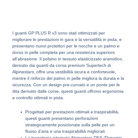
p
I guanti GP PLUS R v3 sono stati ottimizzati per
migliorare le prestazioni in gara e la versatilità in pista, e
presentano nuovi protettori per le nocche e un palmo e
dorso in pelle completa per una resistenza superiore
all’abrasione. Il polsino in tessuto elasticizzato aramidico,
derivato dai guanti da corsa premium Supertech di
Alpinestars, offre una vestibilità sicura e confortevole,
mentre il rinforzo del palmo in pelle migliora la durata e la
sicurezza. Con un design pre-curvato e un ponte per le
dita derivato dalle corse, questi guanti offrono ergonomia
e controllo ottimali in pista.
Progettati per prestazioni ottimali e traspirabilità,
questi guanti presentano perforazioni
strategicamente posizionate sulla pelle per un
flusso d’aria e una traspirabilità migliorati.
La tecnologia integrata Alpinestars DFS (Dynamic