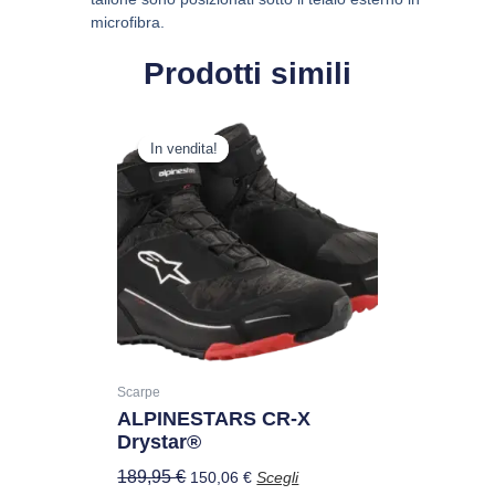
microfibra.
Prodotti simili
Il
Il
Questo
prezzo
prezzo
In vendita!
In vendita!
prodotto
originale
attuale
ha
era:
è:
più
189,95 €.
150,06 €.
varianti.
Le
opzioni
possono
essere
scelte
nella
Scarpe
ALPINESTARS CR-X
pagina
Drystar®
del
prodotto
189,95
€
150,06
€
Scegli