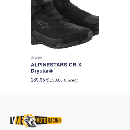
ha
era:
è:
più
189,95 €.
150,06 €.
varianti.
Le
opzioni
possono
essere
scelte
nella
Scarpe
ALPINESTARS CR-X
pagina
Drystar®
del
prodotto
189,95
€
150,06
€
Scegli