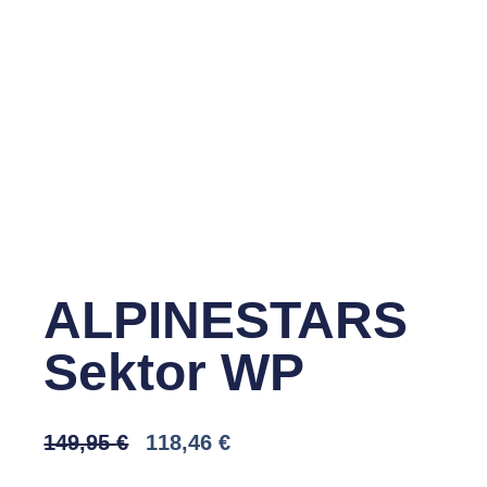
ALPINESTARS
Sektor WP
Il
Il
149,95
€
118,46
€
Prezzo
Prezzo