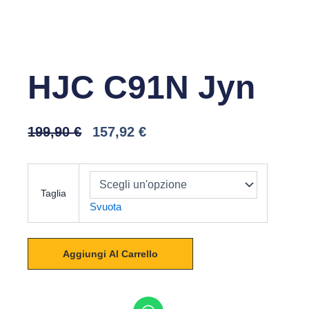
HJC C91N Jyn
Il
Il
199,90
€
157,92
€
Prezzo
Prezzo
Originale
Attuale
HJC
Era:
È:
C91N
199,90 €.
157,92 €.
Taglia
Jyn
Svuota
quantità
Aggiungi Al Carrello
W