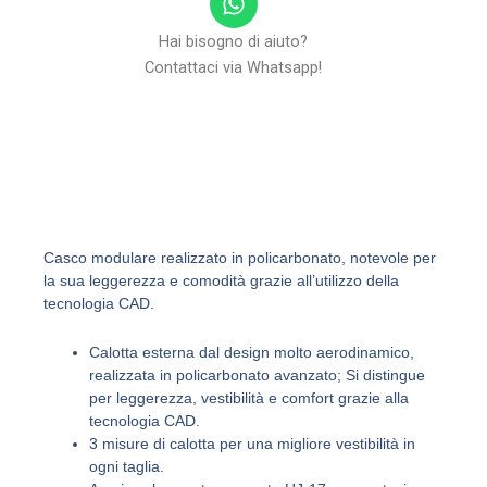
h
a
Hai bisogno di aiuto?
t
Contattaci via Whatsapp!
s
a
p
p
Casco modulare realizzato in policarbonato, notevole per
la sua leggerezza e comodità grazie all’utilizzo della
tecnologia CAD.
Calotta esterna dal design molto aerodinamico,
realizzata in policarbonato avanzato; Si distingue
per leggerezza, vestibilità e comfort grazie alla
tecnologia CAD.
3 misure di calotta per una migliore vestibilità in
ogni taglia.