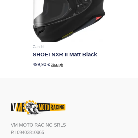
varianti.
Le
opzioni
possono
essere
scelte
nella
Caschi
SHOEI NXR II Matt Black
pagina
del
499,90
€
Scegli
prodotto
VM MOTO RACING SRLS
P.I 09402810965