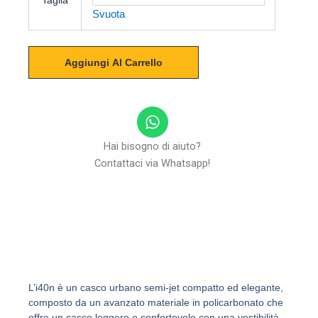
Taglia
quantità
Svuota
Aggiungi Al Carrello
W
h
a
Hai bisogno di aiuto?
t
Contattaci via Whatsapp!
s
a
p
p
L’i40n è un casco urbano semi-jet compatto ed elegante,
composto da un avanzato materiale in policarbonato che
offre un casco leggero e confortevole con una vestibilità