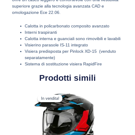
superiore grazie alla tecnologia avanzata CAD e
omologazione Ece 22.06.
Calotta in policarbonato composito avanzato
Interni traspiranti
Calotta interna e guanciali sono rimovibili e lavabili
Visierino parasole IS-11 integrato
Visiera predisposta per Pinlock XD-15 (venduto
separatamente)
Sistema di sostituzione visiera RapidFire
Prodotti simili
Il
Il
Questo
prezzo
prezzo
In vendita!
In vendita!
prodotto
originale
attuale
ha
era:
è:
più
279,99 €.
221,19 €.
varianti.
Le