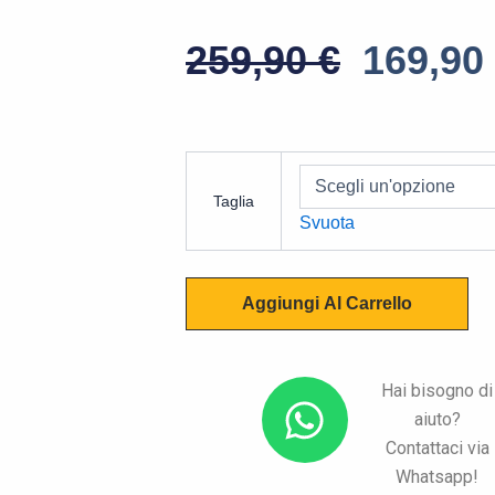
Il
259,90
€
169,90
Prezzo
Origin
HJC
Era:
I80
Taglia
Semi
259,90 
Svuota
Flat
Black
quantità
Aggiungi Al Carrello
W
Hai bisogno di
aiuto?
h
Contattaci via
a
Whatsapp!