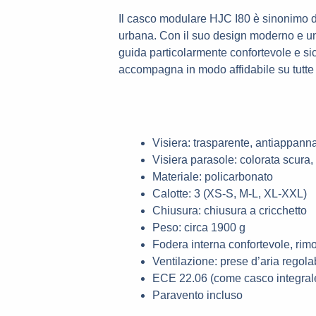
Il casco modulare HJC I80 è sinonimo di v
urbana. Con il suo design moderno e un
guida particolarmente confortevole e sicu
accompagna in modo affidabile su tutte 
Visiera: trasparente, antiappanna
Visiera parasole: colorata scura
Materiale: policarbonato
Calotte: 3 (XS-S, M-L, XL-XXL)
Chiusura: chiusura a cricchetto
Peso: circa 1900 g
Fodera interna confortevole, rimo
Ventilazione: prese d’aria regolab
ECE 22.06 (come casco integrale
Paravento incluso