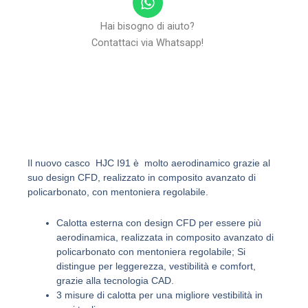
h
a
Hai bisogno di aiuto?
t
Contattaci via Whatsapp!
s
a
p
p
Il nuovo casco HJC I91 è molto aerodinamico grazie al
suo design CFD, realizzato in composito avanzato di
policarbonato, con mentoniera regolabile.
Calotta esterna con design CFD per essere più
aerodinamica, realizzata in composito avanzato di
policarbonato con mentoniera regolabile; Si
distingue per leggerezza, vestibilità e comfort,
grazie alla tecnologia CAD.
3 misure di calotta per una migliore vestibilità in