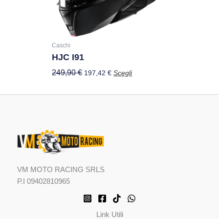
possono
essere
scelte
nella
Caschi
HJC I91
pagina
del
249,90
€
197,42
€
Scegli
prodotto
VM MOTO RACING SRLS
P.I 09402810965
Link Utili