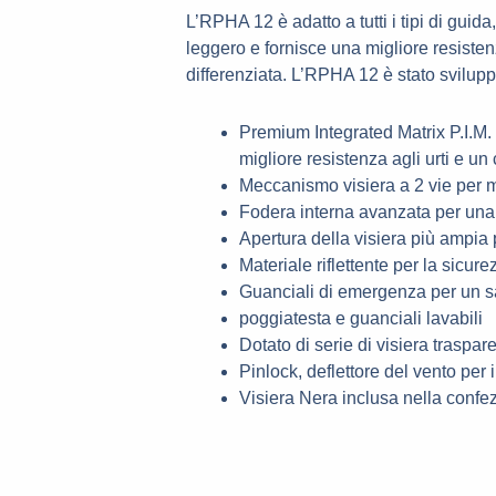
t
L’RPHA 12 è adatto a tutti i tipi di gui
leggero e fornisce una migliore resisten
s
differenziata. L’RPHA 12 è stato svilupp
a
Premium Integrated Matrix P.I.M. 
p
migliore resistenza agli urti e u
Meccanismo visiera a 2 vie per mo
p
Fodera interna avanzata per una 
Apertura della visiera più ampia p
Materiale riflettente per la sicure
Guanciali di emergenza per un sa
poggiatesta e guanciali lavabili
Dotato di serie di visiera traspar
Pinlock, deflettore del vento per i
Visiera Nera inclusa nella confe