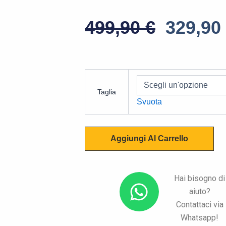
Il
499,90
€
329,90
Prezzo
Origin
HJC
Era:
RPHA
Taglia
12
499,90 
Svuota
Enoth
quantità
Aggiungi Al Carrello
W
Hai bisogno di
aiuto?
h
Contattaci via
a
Whatsapp!