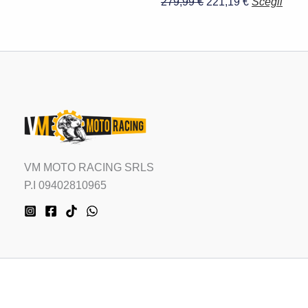
279,99
€
221,19
€
Scegli
VM MOTO RACING SRLS
P.I 09402810965