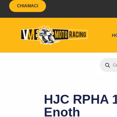
Vai
contenuto
CHIAMACI
al
contenuto
H
VM Moto
Products
search
HJC RPHA 
Enoth