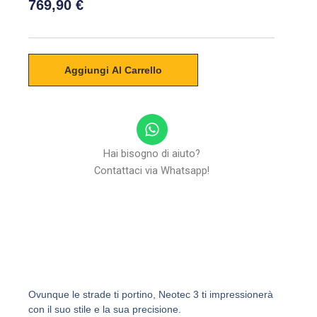
769,90
€
SHOEI
Neotec
Aggiungi Al Carrello
3
Anthem
TC-
10
W
quantità
h
a
Hai bisogno di aiuto?
t
Contattaci via Whatsapp!
s
a
p
p
Ovunque le strade ti portino, Neotec 3 ti impressionerà
con il suo stile e la sua precisione.