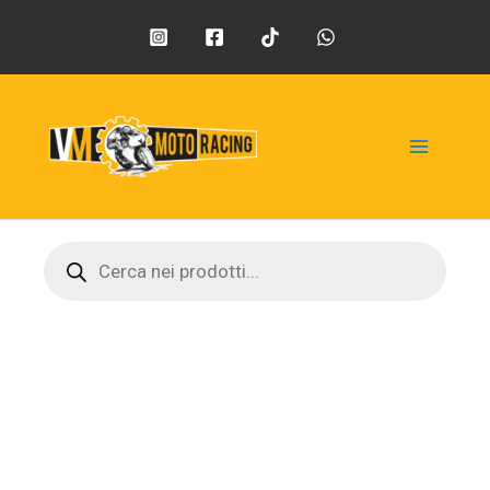
Vai
contenuto
al
contenuto
VM Moto Racing
Products
search