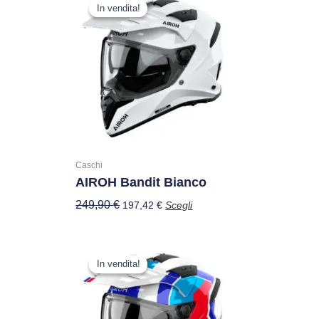
prezzo
prezzo
In vendita!
In vendita!
prodotto
originale
attuale
ha
era:
è:
più
249,90 €.
197,42 €.
varianti.
Le
opzioni
possono
essere
scelte
nella
Caschi
AIROH Bandit Bianco
pagina
del
249,90
€
197,42
€
Scegli
prodotto
Il
Il
Questo
prezzo
prezzo
In vendita!
In vendita!
prodotto
originale
attuale
ha
era:
è:
più
279,99 €.
221,19 €.
varianti.