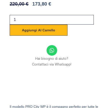
Il
Il
220,00
€
173,80
€
Prezzo
Prezzo
Originale
Attuale
SW-
Era:
È:
Motech
220,00 €.
173,80 €.
Borsa
Aggiungi Al Carrello
serbatoio
PRO
City
WP
W
quantità
h
a
Hai bisogno di aiuto?
t
Contattaci via Whatsapp!
s
a
p
p
Il modello PRO City WP è il compagno perfetto per tutte le