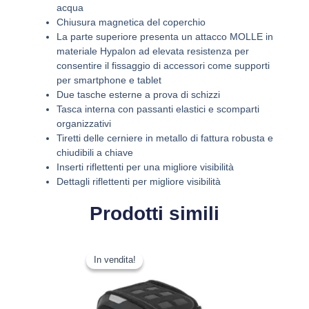
acqua
Chiusura magnetica del coperchio
La parte superiore presenta un attacco MOLLE in
materiale Hypalon ad elevata resistenza per
consentire il fissaggio di accessori come supporti
per smartphone e tablet
Due tasche esterne a prova di schizzi
Tasca interna con passanti elastici e scomparti
organizzativi
Tiretti delle cerniere in metallo di fattura robusta e
chiudibili a chiave
Inserti riflettenti per una migliore visibilità
Dettagli riflettenti per migliore visibilità
Prodotti simili
Il
Il
prezzo
prezzo
In vendita!
In vendita!
originale
attuale
era:
è:
120,00 €.
94,80 €.