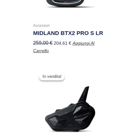
Accessori
MIDLAND BTX2 PRO S LR
259,00
€
204,61
€
Aggiungi Al
Carrello
Il
Il
prezzo
prezzo
In vendita!
In vendita!
originale
attuale
era:
è:
269,00 €.
212,51 €.