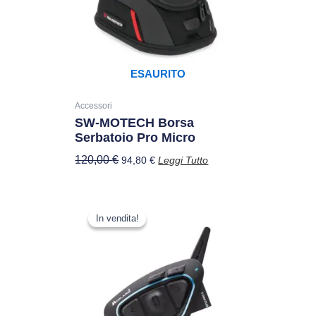
ESAURITO
Accessori
SW-MOTECH Borsa
Serbatoio Pro Micro
120,00
€
94,80
€
Leggi Tutto
Il
Il
prezzo
prezzo
In vendita!
In vendita!
originale
attuale
era:
è:
259,00 €.
204,61 €.