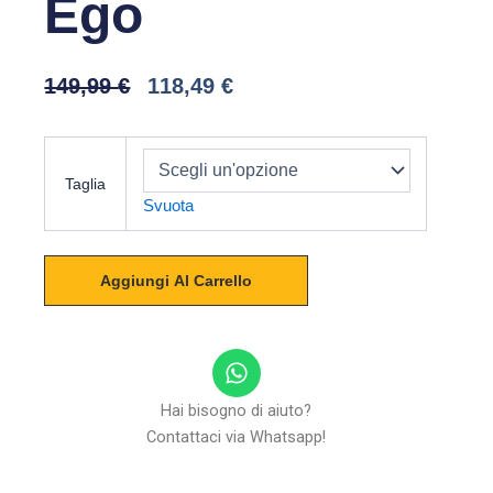
Ego
Il
Il
149,99
€
118,49
€
Prezzo
Prezzo
Originale
Attuale
AIROH
Era:
È:
Connor
149,99 €.
118,49 €.
Taglia
Ego
Svuota
quantità
Aggiungi Al Carrello
W
h
a
Hai bisogno di aiuto?
t
Contattaci via Whatsapp!
s
a