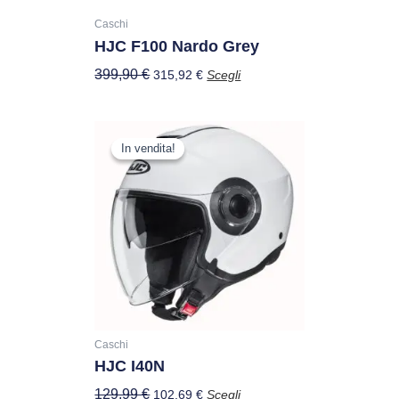
scelte
nella
Caschi
HJC F100 Nardo Grey
pagina
del
399,90
€
315,92
€
Scegli
prodotto
Il
Il
Questo
prezzo
prezzo
In vendita!
In vendita!
prodotto
originale
attuale
ha
era:
è:
più
129,99 €.
102,69 €.
varianti.
Le
opzioni
possono
essere
scelte
nella
Caschi
HJC I40N
pagina
del
129,99
€
102,69
€
Scegli