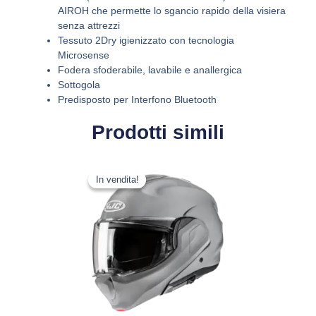
AIROH che permette lo sgancio rapido della visiera
senza attrezzi
Tessuto 2Dry igienizzato con tecnologia
Microsense
Fodera sfoderabile, lavabile e anallergica
Sottogola
Predisposto per Interfono Bluetooth
Prodotti simili
Il
Il
Questo
prezzo
prezzo
In vendita!
In vendita!
prodotto
originale
attuale
ha
era:
è:
più
399,90 €.
315,92 €.
varianti.
Le
opzioni
possono
essere