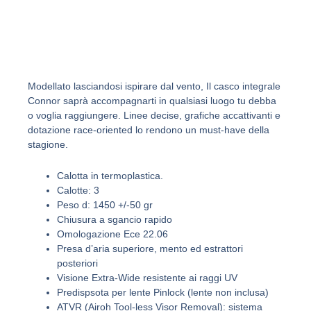
p
p
Modellato lasciandosi ispirare dal vento, Il casco integrale
Connor saprà accompagnarti in qualsiasi luogo tu debba
o voglia raggiungere. Linee decise, grafiche accattivanti e
dotazione race-oriented lo rendono un must-have della
stagione.
Calotta in termoplastica.
Calotte: 3
Peso d: 1450 +/-50 gr
Chiusura a sgancio rapido
Omologazione Ece 22.06
Presa d’aria superiore, mento ed estrattori
posteriori
Visione Extra-Wide resistente ai raggi UV
Predispsota per lente Pinlock (lente non inclusa)
ATVR (Airoh Tool-less Visor Removal): sistema