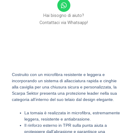
W
h
a
Hai bisogno di aiuto?
t
Contattaci via Whatsapp!
s
a
p
p
Costruito con un microfibra resistente e leggera e
incorporando un sistema di allacciatura rapida e cinghie
alla caviglia per una chiusura sicura e personalizzata, la
Scarpa Sektor presenta una protezione leader nella sua
categoria all’interno del suo telaio dal design elegante.
La tomaia è realizzata in microfibra, estremamente
leggera, resistente e antiabrasione.
Il rinforzo esterno in TPR sulla punta aiuta a
proteggere dall’abrasione e garantisce una