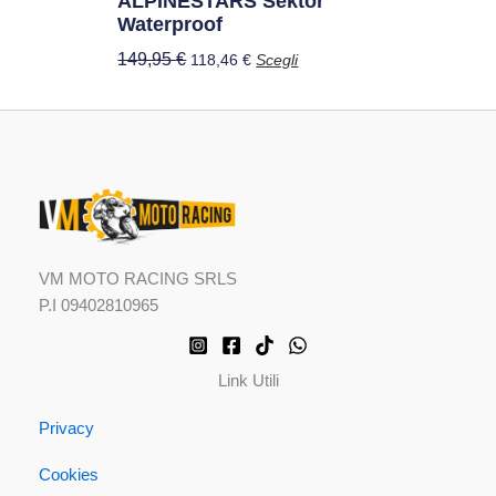
ALPINESTARS Sektor
pagina
Waterproof
del
prodotto
149,95
€
118,46
€
Scegli
VM MOTO RACING SRLS
P.I 09402810965
Link Utili
Privacy
Cookies