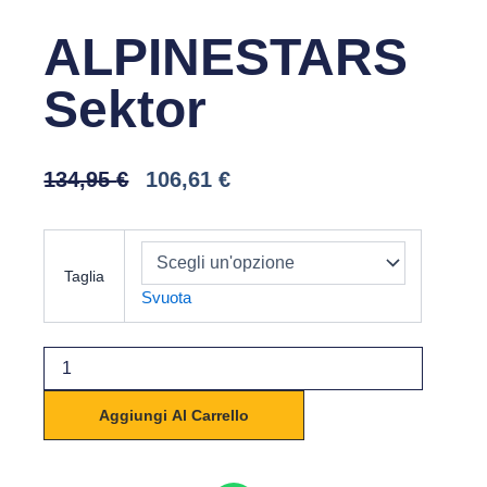
ALPINESTARS
Sektor
Il
Il
134,95
€
106,61
€
Prezzo
Prezzo
Originale
Attuale
ALPINESTARS
Era:
È:
Sektor
134,95 €.
106,61 €.
Taglia
quantità
Svuota
Aggiungi Al Carrello