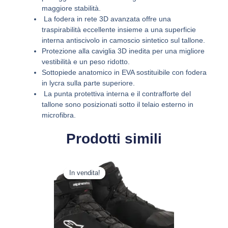
maggiore stabilità.
La fodera in rete 3D avanzata offre una
traspirabilità eccellente insieme a una superficie
interna antiscivolo in camoscio sintetico sul tallone.
Protezione alla caviglia 3D inedita per una migliore
vestibilità e un peso ridotto.
Sottopiede anatomico in EVA sostituibile con fodera
in lycra sulla parte superiore.
La punta protettiva interna e il contrafforte del
tallone sono posizionati sotto il telaio esterno in
microfibra.
Prodotti simili
Il
Il
Questo
prezzo
prezzo
In vendita!
In vendita!
prodotto
originale
attuale
ha
era:
è:
più
189,95 €.
150,06 €.
varianti.
Le