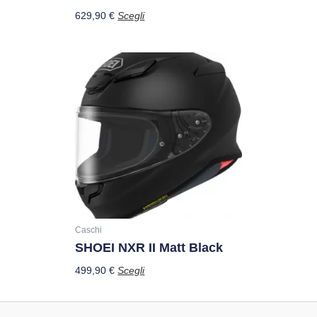
del
629,90
€
Scegli
prodotto
Questo
prodotto
ha
più
varianti.
Le
opzioni
possono
essere
scelte
nella
Caschi
SHOEI NXR II Matt Black
pagina
del
499,90
€
Scegli
prodotto