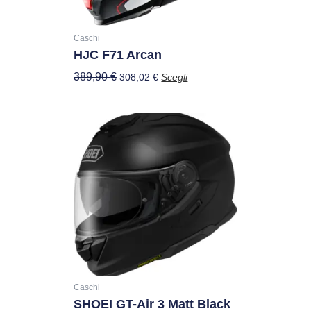
essere
scelte
nella
Caschi
HJC F71 Arcan
pagina
del
389,90
€
308,02
€
Scegli
prodotto
Questo
prodotto
ha
più
varianti.
Le
opzioni
possono
essere
scelte
nella
Caschi
SHOEI GT-Air 3 Matt Black
pagina