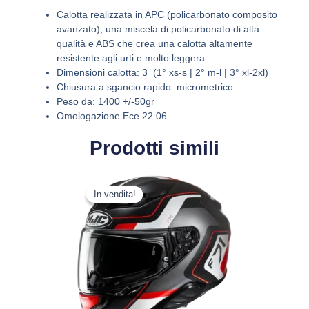
Calotta realizzata in APC (policarbonato composito
avanzato), una miscela di policarbonato di alta
qualità e ABS che crea una calotta altamente
resistente agli urti e molto leggera.
Dimensioni calotta: 3 (1° xs-s | 2° m-l | 3° xl-2xl)
Chiusura a sgancio rapido: micrometrico
Peso da: 1400 +/-50gr
Omologazione Ece 22.06
Prodotti simili
Il
Il
Questo
prezzo
prezzo
In vendita!
In vendita!
prodotto
originale
attuale
ha
era:
è:
più
389,90 €.
308,02 €.
varianti.
Le
opzioni
possono