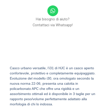
W
h
a
Hai bisogno di aiuto?
t
Contattaci via Whatsapp!
s
a
p
p
Casco urbano versatile, l’i31 di HJC è un casco aperto
confortevole, protettivo e completamente equipaggiato.
Evoluzione del modello i30, ora omologato secondo la
nuova norma 22-06, presenta una calotta in
policarbonato APC che offre una rigidità e un
assorbimento ottimali ed è disponibile in 3 taglie per un
rapporto peso/volume perfettamente adattato alla
morfologia di chi lo indossa.