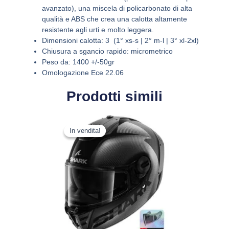
avanzato), una miscela di policarbonato di alta
qualità e ABS che crea una calotta altamente
resistente agli urti e molto leggera.
Dimensioni calotta: 3 (1° xs-s | 2° m-l | 3° xl-2xl)
Chiusura a sgancio rapido: micrometrico
Peso da: 1400 +/-50gr
Omologazione Ece 22.06
Prodotti simili
Il
Il
Questo
prezzo
prezzo
In vendita!
In vendita!
prodotto
originale
attuale
ha
era:
è:
più
429,99 €.
339,69 €.
varianti.
Le
opzioni
possono
essere