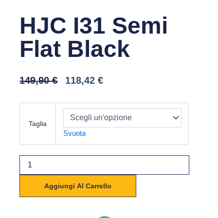
HJC I31 Semi
Flat Black
Il
Il
149,90
€
118,42
€
Prezzo
Prezzo
Originale
Attuale
HJC
Era:
È:
I31
149,90 €.
118,42 €.
Taglia
Semi
Svuota
Flat
Black
quantità
Aggiungi Al Carrello