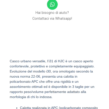
W
h
a
Hai bisogno di aiuto?
t
Contattaci via Whatsapp!
s
a
p
p
Casco urbano versatile, l’i31 di HJC è un casco aperto
confortevole, protettivo e completamente equipaggiato.
Evoluzione del modello i30, ora omologato secondo la
nuova norma 22-06, presenta una calotta in
policarbonato APC che offre una rigidità e un
assorbimento ottimali ed è disponibile in 3 taglie per un
rapporto peso/volume perfettamente adattato alla
morfologia di chi lo indossa.
Calotta realizzata in APC (policarbonato composito