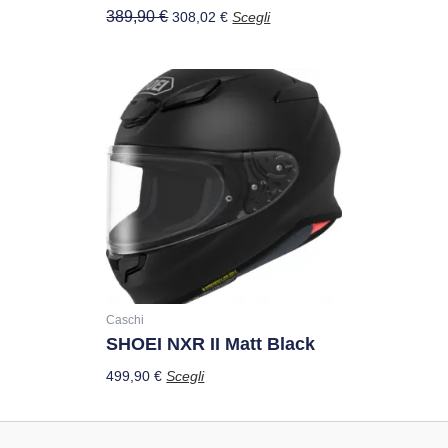
del
389,90
€
308,02
€
Scegli
prodotto
Questo
prodotto
ha
più
varianti.
Le
opzioni
possono
essere
scelte
nella
Caschi
SHOEI NXR II Matt Black
pagina
del
499,90
€
Scegli
prodotto