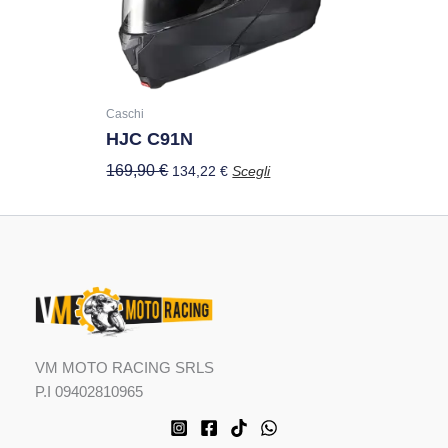
opzioni
possono
essere
scelte
nella
Caschi
HJC C91N
pagina
del
169,90
€
134,22
€
Scegli
prodotto
VM MOTO RACING SRLS
P.I 09402810965