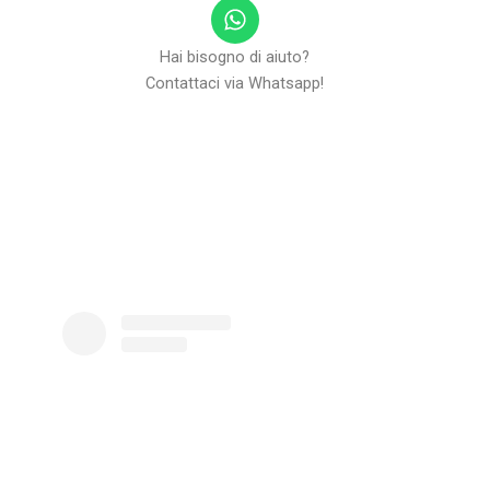
W
h
a
Hai bisogno di aiuto?
t
Contattaci via Whatsapp!
s
a
p
p