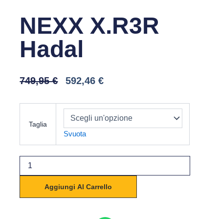
NEXX X.R3R
Hadal
Il
Il
749,95
€
592,46
€
Prezzo
Prezzo
Originale
Attuale
NEXX
Era:
È:
X.R3R
749,95 €.
592,46 €.
Taglia
Hadal
Svuota
quantità
Aggiungi Al Carrello