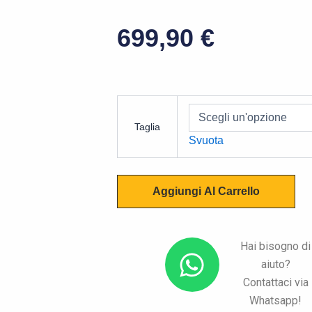
699,90
€
SHOEI
Neotec
Taglia
3
Svuota
Matt
Black
quantità
Aggiungi Al Carrello
W
Hai bisogno di
aiuto?
h
Contattaci via
a
Whatsapp!