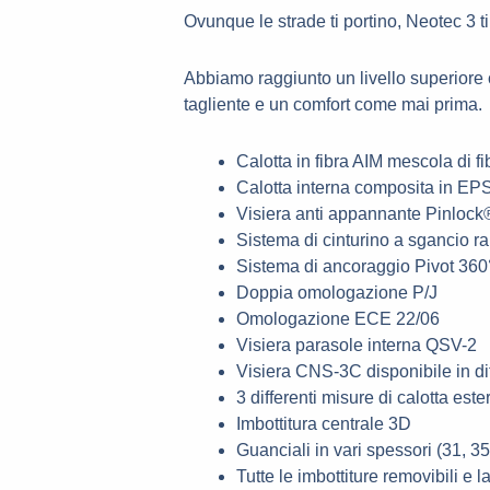
t
Ovunque le strade ti portino, Neotec 3 ti
s
Abbiamo raggiunto un livello superiore
a
tagliente e un comfort come mai prima.
p
Calotta in fibra AIM mescola di f
Calotta interna composita in EPS
p
Visiera anti appannante Pinlo
Sistema di cinturino a sgancio ra
Sistema di ancoraggio Pivot 360°
Doppia omologazione P/J
Omologazione ECE 22/06
Visiera parasole interna QSV-2
Visiera CNS-3C disponibile in dif
3 differenti misure di calotta est
Imbottitura centrale 3D
Guanciali in vari spessori (31, 3
Tutte le imbottiture removibili e l