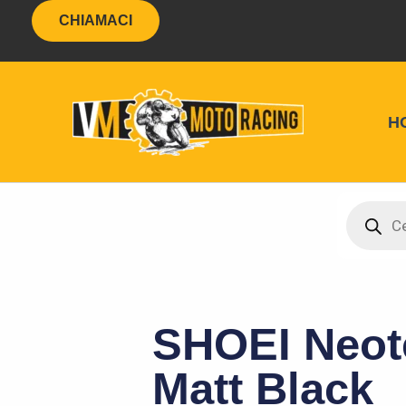
Vai
contenuto
CHIAMACI
al
contenuto
H
VM Moto
Products
search
SHOEI Neot
Matt Black